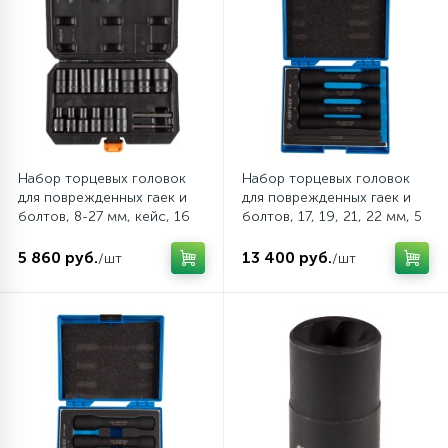
1
Пневматические шприцы
11
Пневматические шуруповерты
54
Принадлежности для пневмоинструмента
Набор торцевых головок
Набор торцевых головок
для поврежденных гаек и
для поврежденных гаек и
Фитинги и пневмосоединения
болтов, 8-27 мм, кейс, 16
болтов, 17, 19, 21, 22 мм, 5
предметов AFFIX
предметов KING TONY
AF10930016C
9TD165MR
5 860 руб.
13 400 руб.
/шт
/шт