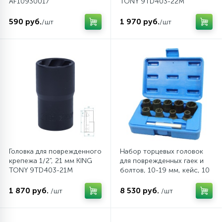
AF10930017
TONY 9TD403-22M
590 руб.
1 970 руб.
/шт
/шт
Головка для поврежденного
Набор торцевых головок
крепежа 1/2", 21 мм KING
для поврежденных гаек и
TONY 9TD403-21M
болтов, 10-19 мм, кейс, 10
предметов МАСТАК 109-
30010C
1 870 руб.
8 530 руб.
/шт
/шт