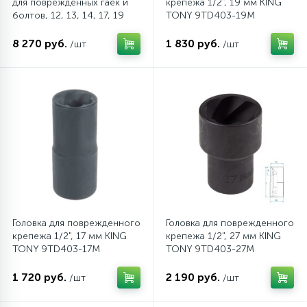
для поврежденных гаек и
крепежа 1/2", 19 мм KING
болтов, 12, 13, 14, 17, 19
TONY 9TD403-19M
мм, 5 предметов KING
TONY 9TD035MR
8 270 руб.
1 830 руб.
/шт
/шт
Головка для поврежденного
Головка для поврежденного
крепежа 1/2", 17 мм KING
крепежа 1/2", 27 мм KING
TONY 9TD403-17M
TONY 9TD403-27M
1 720 руб.
2 190 руб.
/шт
/шт