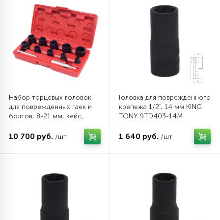
Набор торцевых головок
Головка для поврежденного
для поврежденных гаек и
крепежа 1/2", 14 мм KING
болтов, 8-21 мм, кейс,
TONY 9TD403-14M
кейс, 12 предметов
МАСТАК 109-30012C
10 700 руб.
1 640 руб.
/шт
/шт