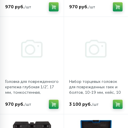
пластиковая защита AFFIX
пластиковая защита AFFIX
Пневматические реноваторы
Торцевые насадки и вставки (биты)
Шпатели
AF10931021
AF10931019
970 руб.
970 руб.
/шт
/шт
19
Пневматические трещотки
Ударный инструмент
1
Пневматические шлифмашины вибрационные
Шарнирно-губцевый инструмент
3
Пневматические шлифмашины ленточные
Шестигранники, TORX, SPLINE
5
Пневматические шлифмашины орбитальные
Электромонтажный инструмент
Головка для поврежденного
Набор торцевых головок
крепежа глубокая 1/2", 17
для поврежденных гаек и
мм, тонкостенная,
Пневматические шлифмашины
болтов, 10-19 мм, кейс, 10
1
пластиковая защита AFFIX
полировальные
предметов AFFIX
AF10931017
AF10930010C
970 руб.
3 100 руб.
/шт
/шт
Пневматические
12
шлифмашины угловые (УШМ)