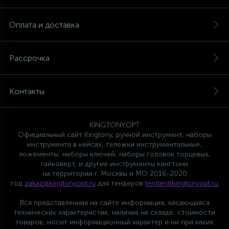
Пневматические реноваторы
Торцевые насадки и вставки (биты)
Система кондиционирования
Оплата и доставка
19
Пневматические трещотки
Ударный инструмент
Система охлаждения
Рассрочка
1
Пневматические шлифмашины вибрационные
Шарнирно-губцевый инструмент
Система питания
Контакты
3
Пневматические шлифмашины ленточные
Шестигранники, TORX, SPLINE
Система смазки
KINGTONYOPT
5
Официальный сайт Kingtony, ручной инструмент, наборы
Пневматические шлифмашины орбитальные
Электромонтажный инструмент
Тормозная система
инструмента в кейсах, тележки инструментальные,
ложементы, наборы ключей, наборы головок торцевых,
гайковерт, и другие инструменты кингтони
Пневматические шлифмашины
1
Трансмиссия
на территории г. Москвы и МО 2016-2020
полировальные
год
zakaz@kingtonyopt.ru
для тендеров
tender@kingtonyopt.ru
Пневматические
12
Вся представленная на сайте информация, касающаяся
Электрооборудование
шлифмашины угловые (УШМ)
технических характеристик, наличия на складе, стоимости
товаров, носит информационный характер и ни при каких