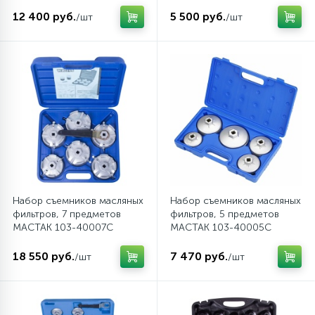
Пневматические реноваторы
Торцевые насадки и вставки (биты)
Шпатели
12 400 руб.
5 500 руб.
/шт
/шт
19
Пневматические трещотки
Ударный инструмент
1
Пневматические шлифмашины вибрационные
Шарнирно-губцевый инструмент
3
Пневматические шлифмашины ленточные
Шестигранники, TORX, SPLINE
5
Пневматические шлифмашины орбитальные
Электромонтажный инструмент
Набор съемников масляных
Набор съемников масляных
фильтров, 7 предметов
фильтров, 5 предметов
МАСТАК 103-40007C
Пневматические шлифмашины
МАСТАК 103-40005C
1
полировальные
18 550 руб.
7 470 руб.
/шт
/шт
Пневматические
12
шлифмашины угловые (УШМ)