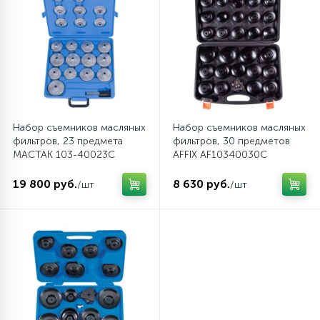
1
Пневматические шприцы
11
Пневматические шуруповерты
54
Принадлежности для пневмоинструмента
Набор съемников масляных
Набор съемников масляных
фильтров, 23 предмета
фильтров, 30 предметов
Фитинги и пневмосоединения
МАСТАК 103-40023C
AFFIX AF10340030C
19 800 руб.
8 630 руб.
/шт
/шт