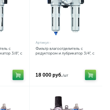
Артикул:
-
тель с
Фильтр влагоотделитель с
атор 3/8", с
редуктором и лубрикатор 3/4", с
К 690-31
манометром МАСТАК 690-51
18 000 руб.
/шт