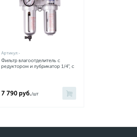
Артикул:
-
Фильтр влагоотделитель с
редуктором и лубрикатор 1/4", с
манометром KING TONY 799A0-
23C
7 790 руб.
/шт