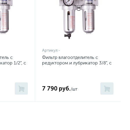
Артикул:
-
тель с
Фильтр влагоотделитель с
атор 1/2", с
редуктором и лубрикатор 3/8", с
TONY 799A0-
манометром KING TONY 799A0-
33C
7 790 руб.
/шт