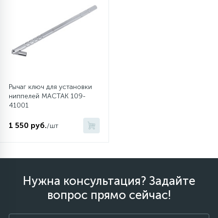
1
Пневматические шприцы
11
Пневматические шуруповерты
54
Принадлежности для пневмоинструмента
Рычаг ключ для установки
ниппелей МАСТАК 109-
Фитинги и пневмосоединения
41001
1 550 руб.
/шт
Нужна консультация? Задайте
вопрос прямо сейчас!