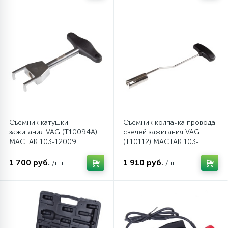
Съёмник катушки
Съемник колпачка провода
зажигания VAG (T10094A)
свечей зажигания VAG
МАСТАК 103-12009
(T10112) МАСТАК 103-
12008
1 700 руб.
1 910 руб.
/шт
/шт