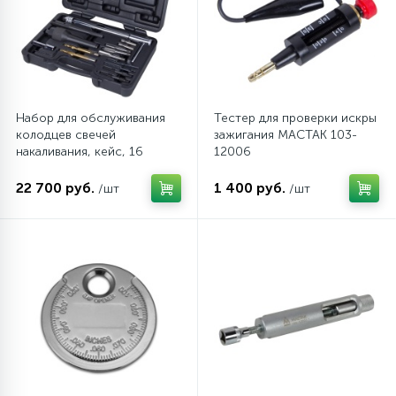
Набор для обслуживания
Тестер для проверки искры
колодцев свечей
зажигания МАСТАК 103-
накаливания, кейс, 16
12006
предметов МАСТАК 103-
12016C
22 700 руб.
1 400 руб.
/шт
/шт