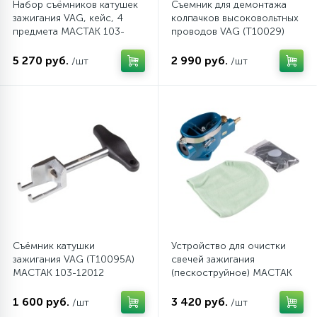
Набор съёмников катушек
Съемник для демонтажа
зажигания VAG, кейс, 4
колпачков высоковольтных
предмета МАСТАК 103-
проводов VAG (T10029)
12104C
МАСТАК 103-12013
5 270 руб.
2 990 руб.
/шт
/шт
Съёмник катушки
Устройство для очистки
зажигания VAG (T10095A)
свечей зажигания
МАСТАК 103-12012
(пескоструйное) МАСТАК
103-12010
1 600 руб.
3 420 руб.
/шт
/шт