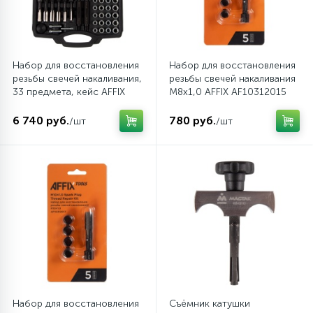
Пневматические реноваторы
Торцевые насадки и вставки (биты)
Шпатели
19
Пневматические трещотки
Ударный инструмент
Набор для восстановления
Набор для восстановления
резьбы свечей накаливания,
резьбы свечей накаливания
1
33 предмета, кейс AFFIX
М8х1,0 AFFIX AF10312015
Пневматические шлифмашины вибрационные
Шарнирно-губцевый инструмент
AF10312033C
6 740 руб.
780 руб.
/шт
/шт
3
Пневматические шлифмашины ленточные
Шестигранники, TORX, SPLINE
5
Пневматические шлифмашины орбитальные
Электромонтажный инструмент
Пневматические шлифмашины
1
полировальные
Пневматические
12
шлифмашины угловые (УШМ)
Набор для восстановления
Съёмник катушки