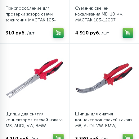
Приспособление для
Съемник свечей
проверки зазора свечи
накаливания MB, 10 мм
зажигания МАСТАК 103-
МАСТАК 103-12007
12004
310 руб.
4 910 руб.
/шт
/шт
Щипцы для снятия
Щипцы для снятия
коннекторов свечей накала
коннекторов свечей накала
MB, AUDI, VW, BMW
MB, AUDI, VW, BMW,
МАСТАК 103-12002
изогнутые МАСТАК 103-
12001
3 210 руб.
3 380 руб.
/шт
/шт