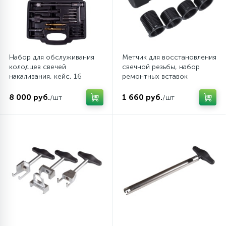
Набор для обслуживания
Метчик для восстановления
колодцев свечей
свечной резьбы, набор
накаливания, кейс, 16
ремонтных вставок
предметов AFFIX
(футорок), 5 предметов
AF10312016C
МАСТАК 103-12005
8 000 руб.
1 660 руб.
/шт
/шт