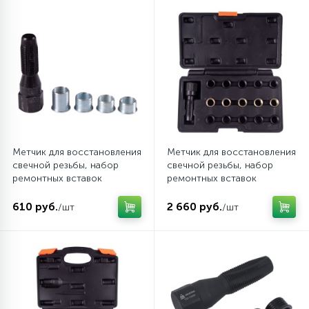
Метчик для восстановления
Метчик для восстановления
свечной резьбы, набор
свечной резьбы, набор
ремонтных вставок
ремонтных вставок
(футорок), 5 предметов
(футорок), кейс, 16
AFFIX AF10312005
предметов AFFIX
610 руб.
2 660 руб.
/шт
/шт
AF10312116C