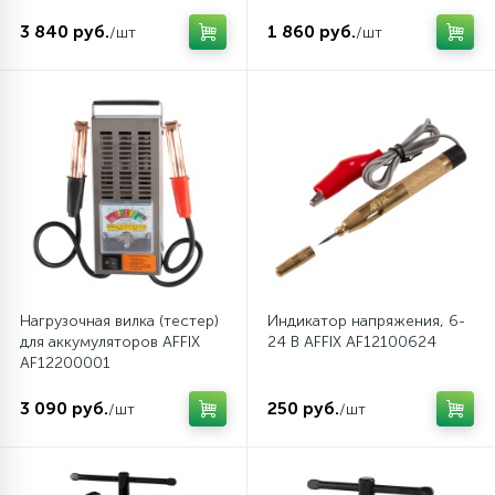
суппортов, 5 предметов
KING TONY 9BC4A05MP
3 840 руб.
1 860 руб.
/шт
/шт
Нагрузочная вилка (тестер)
Индикатор напряжения, 6-
для аккумуляторов AFFIX
24 В AFFIX AF12100624
AF12200001
3 090 руб.
250 руб.
/шт
/шт