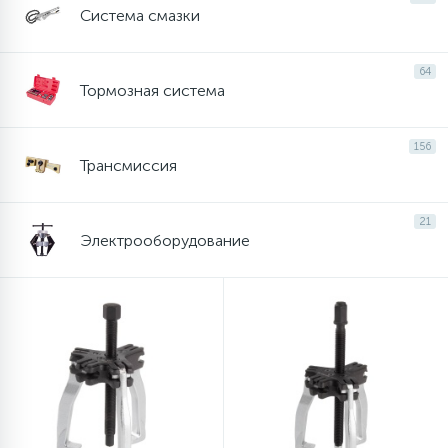
1
Система смазки
Пневматические шприцы
11
64
Пневматические шуруповерты
Тормозная система
54
Принадлежности для пневмоинструмента
156
Трансмиссия
Фитинги и пневмосоединения
21
Электрооборудование