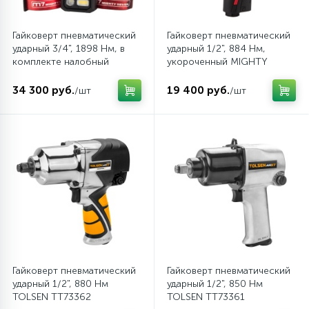
Малая диагностика
Ключи
Пистолеты клеевые
Подвеска автомобиля
Гайковерт пневматический
Гайковерт пневматический
2
Пневмолинии
Наборы инструмента универсальные
Пульверизатор технических жидкостей
Поршневая группа
ударный 3/4", 1898 Нм, в
ударный 1/2", 884 Нм,
комплекте налобный
укороченный MIGHTY
фонарь MIGHTY SEVEN NC-
SEVEN NC-4670Q
6255QL
34 300 руб.
19 400 руб.
Рабочая одежда
Ремонт автомобильных кондиционеров
Отвертки
Ремонт кузова
/шт
/шт
Режущий инструмент
Средства защиты
Ремонт салона
6
Резьбонарезной инструмент
Сумки для инструмента
Ремонт стекол
3
Торцевые головки и принадлежности
Щетки ручные
Рулевое управление
Торцевые головки, насадки и
Система зажигания
Гайковерт пневматический
Гайковерт пневматический
принадлежности ударные
ударный 1/2", 880 Нм
ударный 1/2", 850 Нм
TOLSEN TT73362
TOLSEN TT73361