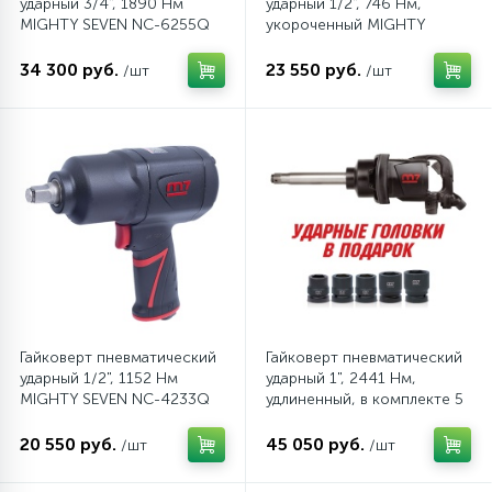
ударный 3/4", 1890 Нм
ударный 1/2", 746 Нм,
MIGHTY SEVEN NC-6255Q
укороченный MIGHTY
SEVEN NC-4232Q
34 300 руб.
23 550 руб.
/шт
/шт
Гайковерт пневматический
Гайковерт пневматический
ударный 1/2", 1152 Нм
ударный 1", 2441 Нм,
MIGHTY SEVEN NC-4233Q
удлиненный, в комплекте 5
торцевых головк MIGHTY
SEVEN PNC-8343-8
20 550 руб.
45 050 руб.
/шт
/шт