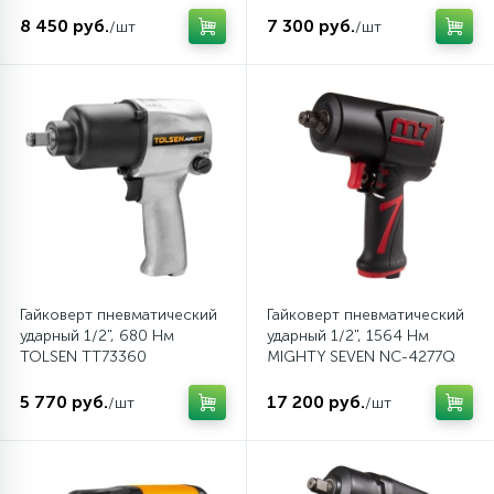
Торцевые насадки и вставки (биты)
Система кондиционирования
8 450 руб.
7 300 руб.
/шт
/шт
Ударный инструмент
Система охлаждения
Шарнирно-губцевый инструмент
Система питания
Шестигранники, TORX, SPLINE
Система смазки
Электромонтажный инструмент
Тормозная система
Гайковерт пневматический
Гайковерт пневматический
ударный 1/2", 680 Нм
ударный 1/2", 1564 Нм
TOLSEN TT73360
MIGHTY SEVEN NC-4277Q
Трансмиссия
5 770 руб.
17 200 руб.
/шт
/шт
Электрооборудование