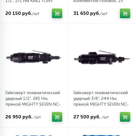
1/2", 271 Hм KING TONY
комплектом головок, 15
33411-020
предметов KING TONY
44803AMP
20 150 руб.
31 650 руб.
/шт
/шт
Гайковерт пневматический
Гайковерт пневматический
ударный 1/2", 285 Нм,
ударный 3/8", 244 Нм,
прямой MIGHTY SEVEN NC-
прямой MIGHTY SEVEN NC-
4811
3812
26 950 руб.
27 500 руб.
/шт
/шт