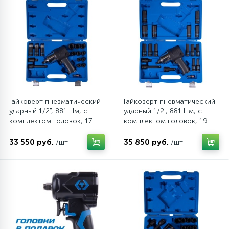
Гайковерт пневматический
Гайковерт пневматический
ударный 1/2", 881 Нм, с
ударный 1/2", 881 Нм, с
комплектом головок, 17
комплектом головок, 19
предметов KING TONY
предметов KING TONY
44106AMP01
44108AMP01
33 550 руб.
35 850 руб.
/шт
/шт