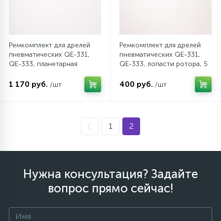
Ремкомплект для дрелей
Ремкомплект для дрелей
пневматических QE-331,
пневматических QE-331,
QE-333, планетарная
QE-333, лопасти ротора, 5
передача (3 шт) MIGHTY
шт MIGHTY SEVEN QE-
SEVEN QE-333T07
333T13
1 170 руб.
400 руб.
/шт
/шт
1
2
Нужна консультация? Задайте
вопрос прямо сейчас!