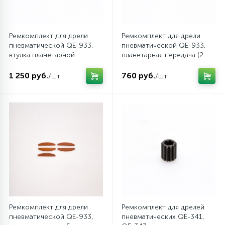
Ремкомплект для дрели
Ремкомплект для дрели
пневматической QE-933,
пневматической QE-933,
втулка планетарной
планетарная передача (2
передачи (2 шт) MIGHTY
шт) MIGHTY SEVEN QE-
SEVEN QE-933T34
933T33
1 250 руб.
760 руб.
/шт
/шт
Ремкомплект для дрели
Ремкомплект для дрелей
пневматической QE-933,
пневматических QE-341,