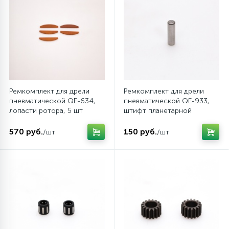
1
Пневматические шприцы
11
Пневматические шуруповерты
54
Принадлежности для пневмоинструмента
Ремкомплект для дрели
Ремкомплект для дрели
пневматической QE-634,
пневматической QE-933,
Фитинги и пневмосоединения
лопасти ротора, 5 шт
штифт планетарной
MIGHTY SEVEN QE-634T19
передачи, 2 шт MIGHTY
SEVEN QE-933T35
570 руб.
150 руб.
/шт
/шт