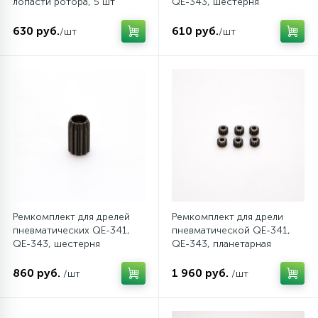
лопасти ротора, 5 шт
QE-343, шестерня
MIGHTY SEVEN QE-933T26
планетарной передачи
MIGHTY SEVEN QE-343P13
630 руб.
610 руб.
/шт
/шт
Ремкомплект для дрелей
Ремкомплект для дрели
пневматических QE-341,
пневматической QE-341,
QE-343, шестерня
QE-343, планетарная
планетарной передачи
передача (6 шт) MIGHTY
MIGHTY SEVEN QE-343P12A
SEVEN QE-343T11
860 руб.
1 960 руб.
/шт
/шт