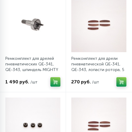
Ремкомплект для дрелей
Ремкомплект для дрели
пневматических QE-341,
пневматической QE-341,
QE-343, шпиндель MIGHTY
QE-343, лопасти ротора, 5
SEVEN QE-343P10
шт MIGHTY SEVEN QE-
343T17
1 490 руб.
270 руб.
/шт
/шт