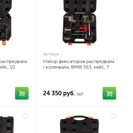
Артикул:
-
распредвала
Набор фиксаторов распредвала
ейс, 10
/ коленвала, BMW S63, кейс, 7
F10321218C
предметов AFFIX AF10321237C
24 350 руб.
/шт