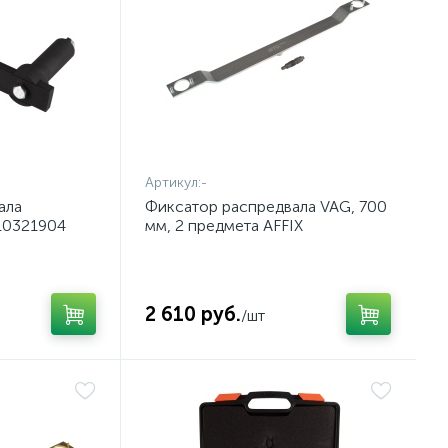
Артикул:
-
ала
Фиксатор распредвала VAG, 700
10321904
мм, 2 предмета AFFIX
AF10321103
2 610 руб.
/шт