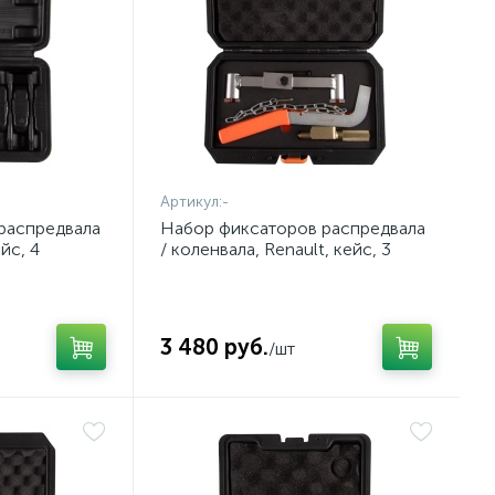
Артикул:
-
распредвала
Набор фиксаторов распредвала
йс, 4
/ коленвала, Renault, кейс, 3
10321128C
предмета AFFIX AF10321803C
3 480 руб.
/шт