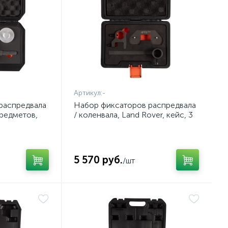
Артикул:
-
распредвала
Набор фиксаторов распредвала
предметов,
/ коленвала, Land Rover, кейс, 3
1326C
предмета AFFIX AF10321923C
5 570 руб.
/шт