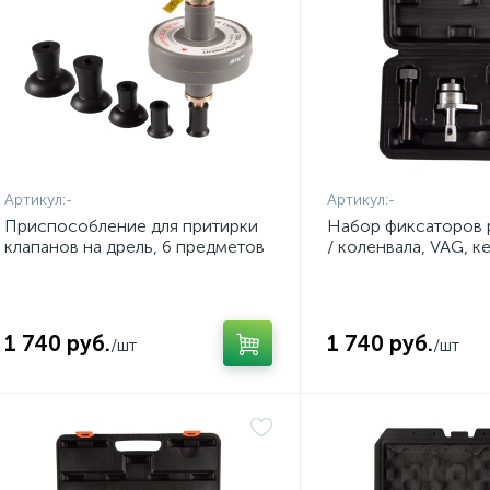
Артикул:
-
Артикул:
-
Приспособление для притирки
Набор фиксаторов 
клапанов на дрель, 6 предметов
/ коленвала, VAG, ке
AFFIX AF10313006
предмета AFFIX AF
1 740 руб.
1 740 руб.
/шт
/шт