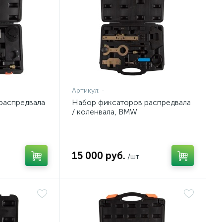
Артикул:
-
распредвала
Набор фиксаторов распредвала
/ коленвала, BMW
йс, 9
M42/M44/M50/M52/M54/M56,
F10321242C
кейс, 13 предметов AFFIX
AF10321217C
15 000 руб.
/шт