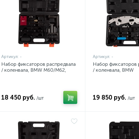
Артикул:
-
Артикул:
-
Набор фиксаторов распредвала
Набор фиксаторов 
/ коленвала, BMW M60/M62,
/ коленвала, BMW
кейс, 12 предметов AFFIX
M52TU/M54/M56, ке
AF10321236C
предметов AFFIX A
18 450 руб.
19 850 руб.
/шт
/шт