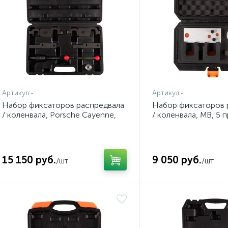
Артикул:
-
Артикул:
-
Набор фиксаторов распредвала
Набор фиксаторов 
/ коленвала, Porsche Cayenne,
/ коленвала, MB, 5 
кейс, 8 предметов AFFIX
кейс AFFIX AF1032
AF10321908C
15 150 руб.
9 050 руб.
/шт
/шт