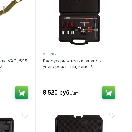
Артикул:
-
ала VAG, 585
Рассухариватель клапанов
IX
универсальный, кейс, 9
предметов AFFIX AF10310009C
8 520 руб.
/шт