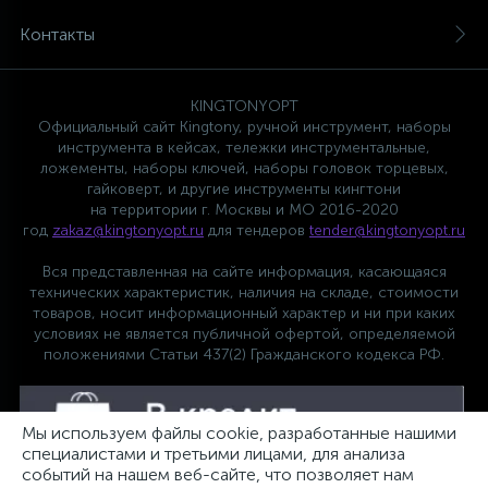
Контакты
KINGTONYOPT
Официальный сайт Kingtony, ручной инструмент, наборы
инструмента в кейсах, тележки инструментальные,
ложементы, наборы ключей, наборы головок торцевых,
гайковерт, и другие инструменты кингтони
на территории г. Москвы и МО 2016-2020
год
zakaz@kingtonyopt.ru
для тендеров
tender@kingtonyopt.ru
Вся представленная на сайте информация, касающаяся
технических характеристик, наличия на складе, стоимости
товаров, носит информационный характер и ни при каких
условиях не является публичной офертой, определяемой
положениями Статьи 437(2) Гражданского кодекса РФ.
Мы используем файлы cookie, разработанные нашими
специалистами и третьими лицами, для анализа
событий на нашем веб-сайте, что позволяет нам