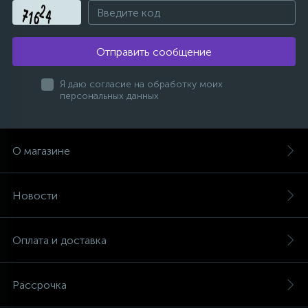
1
Пневматические шприцы
11
Отправить сообщение
Пневматические шуруповерты
Я даю согласие на обработку моих
54
персональных данных
Принадлежности для пневмоинструмента
Фитинги и пневмосоединения
О магазине
Новости
Оплата и доставка
Рассрочка