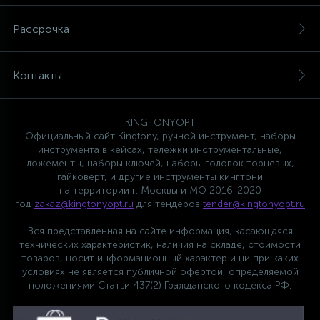
1
Пневматические шприцы
Рассрочка
11
Пневматические шуруповерты
Контакты
54
Принадлежности для пневмоинструмента
KINGTONYOPT
Официальный сайт Kingtony, ручной инструмент, наборы
инструмента в кейсах, тележки инструментальные,
Фитинги и пневмосоединения
ложементы, наборы ключей, наборы головок торцевых,
гайковерт, и другие инструменты кингтони
на территории г. Москвы и МО 2016-2020
год
zakaz@kingtonyopt.ru
для тендеров
tender@kingtonyopt.ru
Вся представленная на сайте информация, касающаяся
технических характеристик, наличия на складе, стоимости
товаров, носит информационный характер и ни при каких
условиях не является публичной офертой, определяемой
положениями Статьи 437(2) Гражданского кодекса РФ.