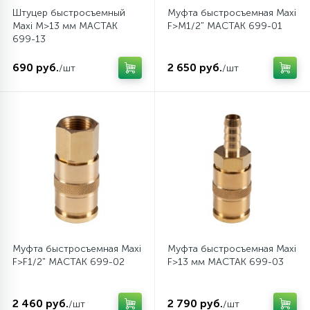
Торцевые насадки и вставки (биты)
Система кондиционирования
Штуцер быстросъемный
Муфта быстросъемная Maxi
Maxi M>13 мм МАСТАК
F>M1/2" МАСТАК 699-01
699-13
Ударный инструмент
Система охлаждения
690 руб.
2 650 руб.
/шт
/шт
Шарнирно-губцевый инструмент
Система питания
Шестигранники, TORX, SPLINE
Система смазки
Электромонтажный инструмент
Тормозная система
Трансмиссия
Муфта быстросъемная Maxi
Муфта быстросъемная Maxi
F>F1/2" МАСТАК 699-02
F>13 мм МАСТАК 699-03
Электрооборудование
2 460 руб.
2 790 руб.
/шт
/шт