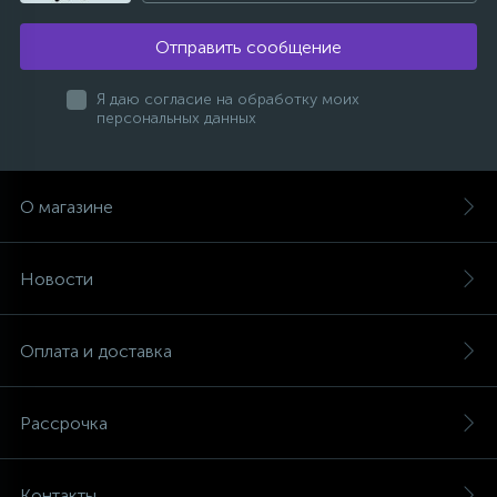
1
Пневматические шприцы
Отправить сообщение
11
Пневматические шуруповерты
Я даю согласие на обработку моих
персональных данных
54
Принадлежности для пневмоинструмента
О магазине
Фитинги и пневмосоединения
Новости
Оплата и доставка
Рассрочка
Контакты